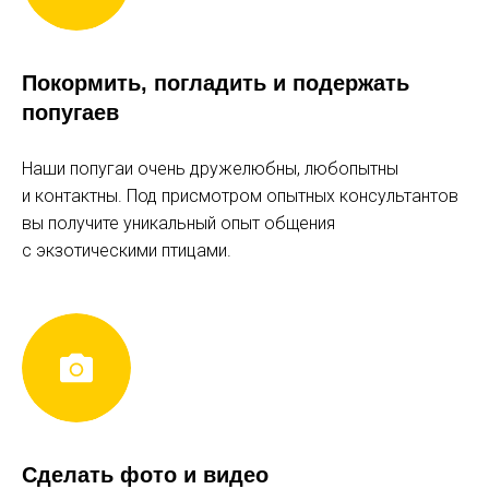
ЦЕНЫ
Покормить, погладить и подержать
попугаев
ДЕТСКИЙ БИЛЕТ
Наши попугаи очень дружелюбны, любопытны
и контактны. Под присмотром опытных консультантов
1 000 р
вы получите уникальный опыт общения
понедельник-четверг, пятница до 17:00
с экзотическими птицами.
1 200 р
выходные и праздники, пятница с 17:00
с 3 до 8 лет
ВЗРОСЛЫЙ БИЛЕТ
Сделать фото и видео
1 300 р