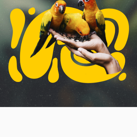
О НАС
Попугайня – это удивительное место, где
живут десятки экзотических птиц. Это дом,
где заботятся и любят попугаев, где они
живут в веселой компании и радуются
гостям.
Мы создали атмосферу, где им будет уютно
и комфортно, и где каждый желающий