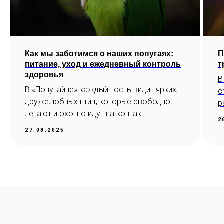
Как мы заботимся о наших попугаях:
П
питание, уход и ежедневный контроль
т
здоровья
В
В «Попугайне» каждый гость видит ярких,
с
дружелюбных птиц, которые свободно
р
летают и охотно идут на контакт
2
27.08.2025