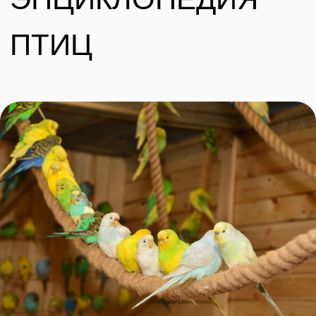
достаточно умны чтобы сосчитать до трех
и точно не остав
и запросто смогут научиться говорить.
живут несколько 
Фишера, розовоще
Забронировать билет
У НАС МОЖНО