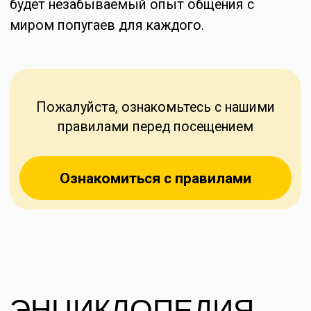
Волнистый
Неразлуч
Самые знакомые и популярные домашние
Самые нежный по
птицы — это конечно же разноцветные
однозначно нераз
волнистые попугайчики. Озорные, веселые
трепетным отноше
и очень шустрые, они не оставляют
которую выбираю
равнодушными ни детей, ни взрослых. Они
и веселые, они п