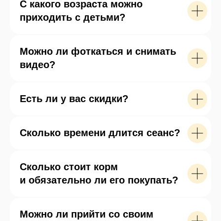
С какого возраста можно
нежный небесно-голубой цвет. Никогда
раньше таких не видели.
приходить с детьми?
Это удивительное место, где даже взрослые
превращаются в маленьких детей
Можно ли фоткаться и снимать
и с нежностью рассматривают каждого
видео?
попугайчика.
Сотрудники очень любят своих подопечных,
Есть ли у вас скидки?
и готовы долго рассказывать о характере
и привычках каждого попугая.
Сколько времени длится сеанс?
Важно не забывать про безопасность
и смотреть чаще под ноги, так как волнистые
попугайчики часто сидят на полу, выискивая
Сколько стоит корм
зернышки.
и обязательно ли его покупать?
При Попугайне есть магазинчик с товарами
для домашних птиц. Кстати, понравившего
попугая можно тоже приобрести и забрать
Можно ли прийти со своим