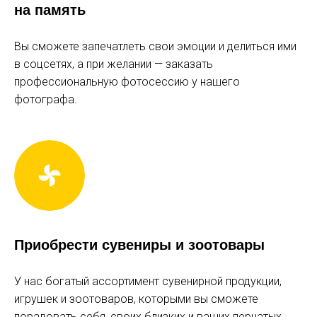
на память
понедельник-четверг, пятница до 17:00
1 500 р
Вы сможете запечатлеть свои эмоции и делиться ими
выходные и праздники, пятница с 17:00
в соцсетях, а при желании — заказать
профессиональную фотосессию у нашего
с 8 лет
фотографа.
БЕСПЛАТНО
0 р
детям до 3х лет
именинникам в день рождения
инвалидам*
Приобрести сувениры и зоотовары
участникам СВО*
У нас богатый ассортимент сувенирной продукции,
игрушек и зоотоваров, которыми вы сможете
СКИДКА
порадовать себя, своих близких и ваших пернатых