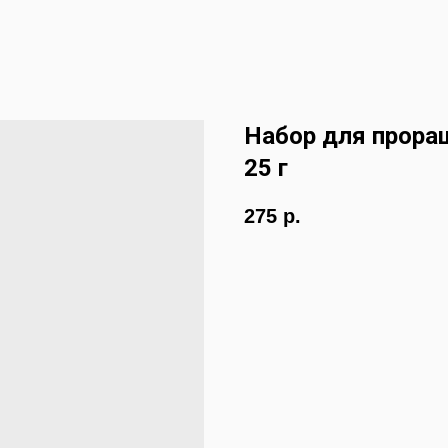
Набор для прора
25 г
275
р.